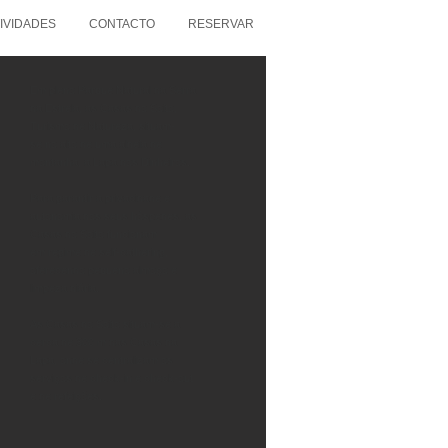
IVIDADES
CONTACTO
RESERVAR
Em pleno Parque Natural da Serra
da Estrela, as Casas do Soito,
Turismo de Natureza, situam-
se
no alto de uma aldeia de
montanha, a Lapa dos Dinheiros.
Para garantir a privacidade e
autonomia dos seus hóspedes, as
Casas do Soito funcionam
em
regime de self-cathering,
oferecendo pequeno almoço e
limpeza diária.
As Casas do Soito situam-se a
cerca de 300 m das Casas da
Lapa, onde se centralizam os
serviços de check-in e check-out
e de refeições.