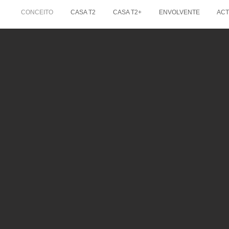
O
CONCEITO
CASA T2
CASA T2+
ENVOLVENTE
ACT